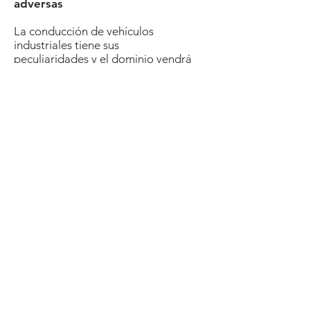
adversas
La conducción de vehículos
industriales tiene sus
peculiaridades y el dominio vendrá
a través de la práctica de :​
Distancia de frenado
Trazado de curvas
Estabilización de las masas
Ahorro de combustible, etc…
Más Información
info@fhconduccion.com
|
jpelaez@fhconducción I
649.40.77.10
Aviso Legal -
Política de Privacidad